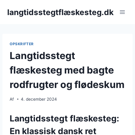
Fortsæt
langtidsstegtflæskesteg.dk
til
indhold
OPSKRIFTER
Langtidsstegt
flæskesteg med bagte
rodfrugter og flødeskum
Af
4. december 2024
Langtidsstegt flæskesteg:
En klassisk dansk ret