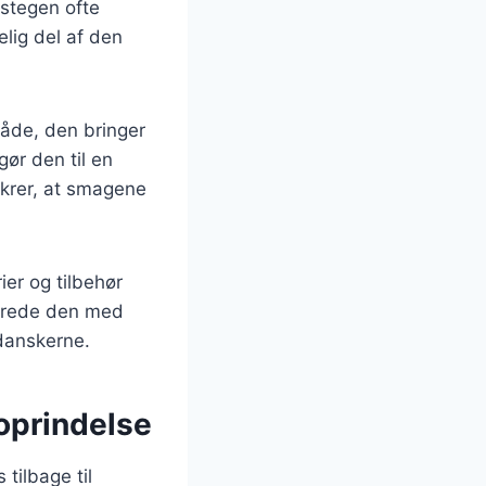
kestegen ofte
elig del af den
åde, den bringer
gør den til en
ikrer, at smagene
ier og tilbehør
lberede den med
 danskerne.
oprindelse
tilbage til