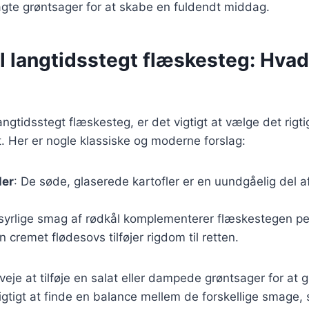
agte grøntsager for at skabe en fuldendt middag.
il langtidsstegt flæskesteg: Hva
ngtidsstegt flæskesteg, er det vigtigt at vælge det rigtig
. Her er nogle klassiske og moderne forslag:
ler
: De søde, glaserede kartofler er en uundgåelig del 
 syrlige smag af rødkål komplementerer flæskestegen pe
En cremet flødesovs tilføjer rigdom til retten.
je at tilføje en salat eller dampede grøntsager for at gi
vigtigt at finde en balance mellem de forskellige smage,