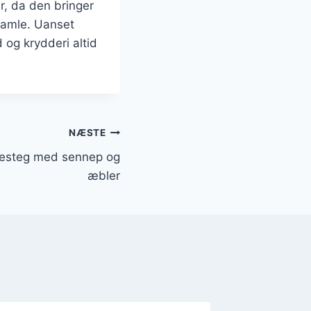
r, da den bringer
gamle. Uanset
 og krydderi altid
NÆSTE
kesteg med sennep og
æbler