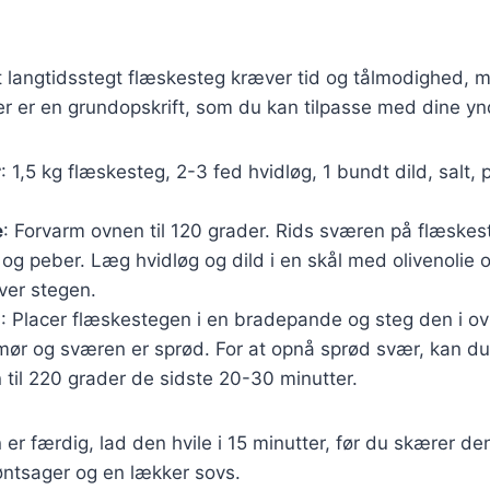
t langtidsstegt flæskesteg kræver tid og tålmodighed, m
r er en grundopskrift, som du kan tilpasse med dine yn
r
: 1,5 kg flæskesteg, 2-3 fed hvidløg, 1 bundt dild, salt, 
e
: Forvarm ovnen til 120 grader. Rids sværen på flæskes
t og peber. Læg hvidløg og dild i en skål med olivenolie 
ver stegen.
g
: Placer flæskestegen i en bradepande og steg den i ov
r mør og sværen er sprød. For at opnå sprød svær, kan 
til 220 grader de sidste 20-30 minutter.
er færdig, lad den hvile i 15 minutter, før du skærer de
øntsager og en lækker sovs.