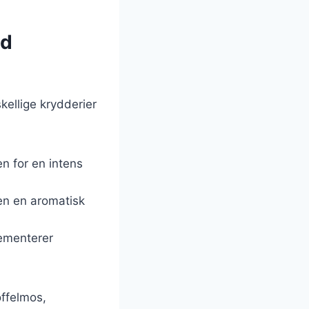
ed
kellige krydderier
en for en intens
tten en aromatisk
lementerer
offelmos,