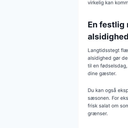
virkelig kan komme
En festlig
alsidighe
Langtidsstegt flæ
alsidighed gør de
til en fødselsdag
dine gæster.
Du kan også ekspe
sæsonen. For eks
frisk salat om so
grænser.