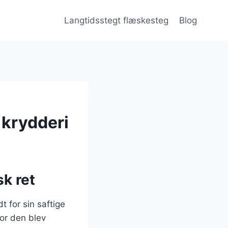
Langtidsstegt flæskesteg
Blog
 krydderi
k ret
t for sin saftige
vor den blev