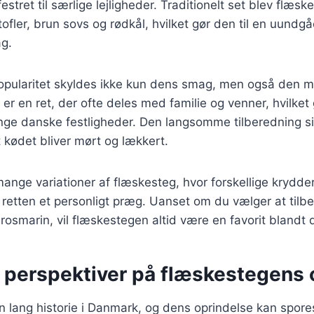
estret til særlige lejligheder. Traditionelt set blev flæs
ofler, brun sovs og rødkål, hvilket gør den til en uundgå
g.
pularitet skyldes ikke kun dens smag, men også den m
er en ret, der ofte deles med familie og venner, hvilket 
ange danske festligheder. Den langsomme tilberedning s
t kødet bliver mørt og lækkert.
mange variationer af flæskesteg, hvor forskellige krydder
ive retten et personligt præg. Uanset om du vælger at ti
r rosmarin, vil flæskestegen altid være en favorit blandt
e perspektiver på flæskestegens 
 lang historie i Danmark, og dens oprindelse kan spores 