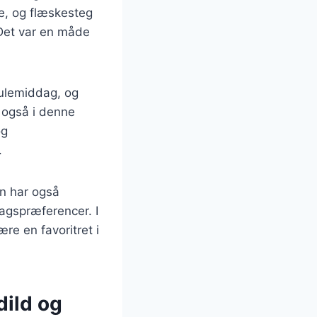
de, og flæskesteg
 Det var en måde
julemiddag, og
r også i denne
og
.
n har også
magspræferencer. I
re en favoritret i
dild og