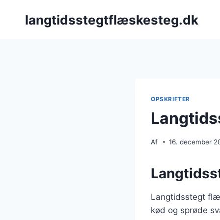
Fortsæt
langtidsstegtflæskesteg.dk
til
indhold
OPSKRIFTER
Langtids
Af
16. december 2
Langtidsst
Langtidsstegt flæ
kød og sprøde svæ