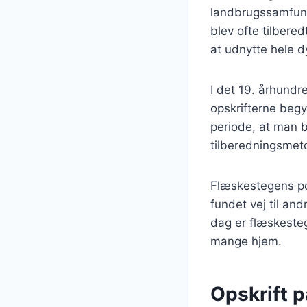
landbrugssamfunde
blev ofte tilbere
at udnytte hele d
I det 19. århund
opskrifterne begy
periode, at man 
tilberedningsmetod
Flæskestegens po
fundet vej til an
dag er flæskesteg
mange hjem.
Opskrift 