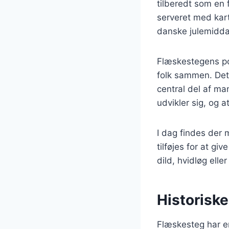
tilberedt som en f
serveret med kart
danske julemidda
Flæskestegens po
folk sammen. Det 
central del af m
udvikler sig, og a
I dag findes der 
tilføjes for at g
dild, hvidløg elle
Historisk
Flæskesteg har en