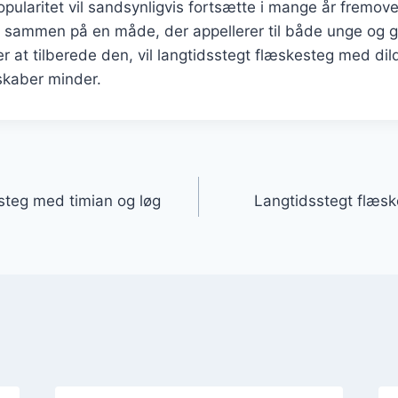
ularitet vil sandsynligvis fortsætte i mange år fremove
g sammen på en måde, der appellerer til både unge og 
 at tilberede den, vil langtidsstegt flæskesteg med dild
skaber minder.
gation
steg med timian og løg
Langtidsstegt flæs