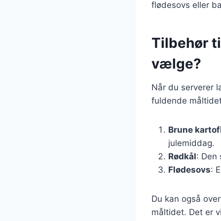
flødesovs eller b
Tilbehør t
vælge?
Når du serverer la
fuldende måltidet
Brune kartof
julemiddag.
Rødkål
: Den
Flødesovs
: 
Du kan også overve
måltidet. Det er 