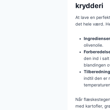
krydderi
At lave en perfek
det hele værd. He
Ingrediense
olivenolie.
Forberedels
den ind i sal
blandingen o
Tilberednin
indtil den e
temperaturen 
Når flæskestegen 
med kartofler, gr