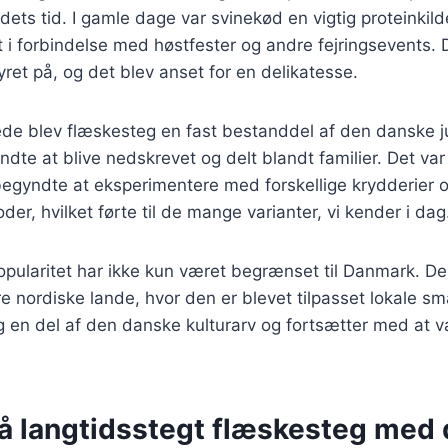
ts tid. I gamle dage var svinekød en vigtig proteinkil
dt i forbindelse med høstfester og andre fejringsevents.
yret på, og det blev anset for en delikatesse.
rede blev flæskesteg en fast bestanddel af den danske 
ndte at blive nedskrevet og delt blandt familier. Det va
begyndte at eksperimentere med forskellige krydderier 
er, hvilket førte til de mange varianter, vi kender i dag
pularitet har ikke kun været begrænset til Danmark. De
dre nordiske lande, hvor den er blevet tilpasset lokale s
 en del af den danske kulturarv og fortsætter med at væ
på langtidsstegt flæskesteg med 