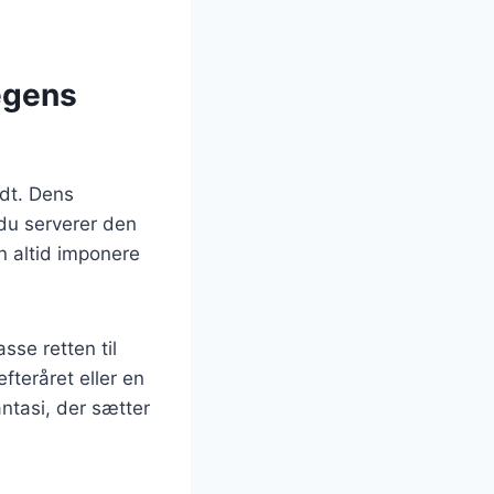
tegens
ndt. Dens
 du serverer den
en altid imponere
sse retten til
teråret eller en
ntasi, der sætter