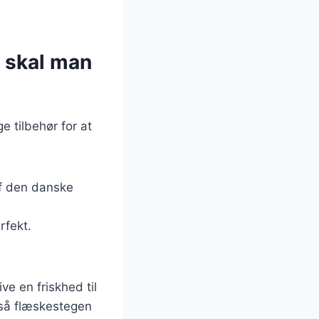
d skal man
e tilbehør for at
af den danske
rfekt.
ve en friskhed til
 så flæskestegen