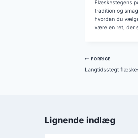
Flæskestegens pop
tradition og sma
hvordan du vælger
være en ret, der 
Indlægsnavi
FORRIGE
Langtidsstegt flæske
Lignende indlæg