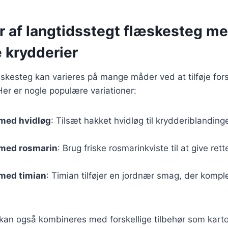
er af langtidsstegt flæskesteg m
e krydderier
skesteg kan varieres på mange måder ved at tilføje fors
Her er nogle populære variationer:
med hvidløg
: Tilsæt hakket hvidløg til krydderiblanding
med rosmarin
: Brug friske rosmarinkviste til at give re
med timian
: Timian tilføjer en jordnær smag, der komp
 kan også kombineres med forskellige tilbehør som kart