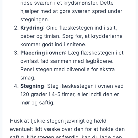
ridse sværen i et krydsmønster. Dette
hjælper med at gøre sværen sprød under
stegningen.
Krydring
: Gnid flæskestegen ind i salt,
peber og timian. Sørg for, at krydderierne
kommer godt ind i snitene.
Placering i ovnen
: Læg flæskestegen i et
ovnfast fad sammen med løgbådene.
Pensl stegen med olivenolie for ekstra
smag.
Stegning
: Steg flæskestegen i ovnen ved
120 grader i 4-5 timer, eller indtil den er
mør og saftig.
Husk at tjekke stegen jævnligt og hæld
eventuelt lidt væske over den for at holde den
saftig. Når stegen er færdig, kan du lade den