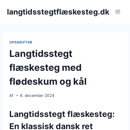
Fortsæt
langtidsstegtflæskesteg.dk
til
indhold
OPSKRIFTER
Langtidsstegt
flæskesteg med
flødeskum og kål
Af
6. december 2024
Langtidsstegt flæskesteg:
En klassisk dansk ret