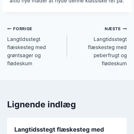
altid nye måder at nyde denne klassiske ret på.
Indlægsnavigation
FORRIGE
NÆSTE
Langtidsstegt
Langtidsstegt
flæskesteg med
flæskesteg med
grøntsager og
peberfrugt og
flødeskum
flødeskum
Lignende indlæg
Langtidsstegt flæskesteg med