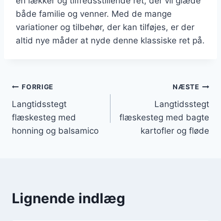
en lækker og tilfredsstillende ret, der vil glæde
både familie og venner. Med de mange
variationer og tilbehør, der kan tilføjes, er der
altid nye måder at nyde denne klassiske ret på.
Indlægsnavigation
FORRIGE
NÆSTE
Langtidsstegt
Langtidsstegt
flæskesteg med
flæskesteg med bagte
honning og balsamico
kartofler og fløde
Lignende indlæg