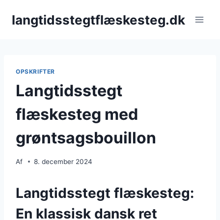
Fortsæt
langtidsstegtflæskesteg.dk
til
indhold
OPSKRIFTER
Langtidsstegt
flæskesteg med
grøntsagsbouillon
Af
8. december 2024
Langtidsstegt flæskesteg:
En klassisk dansk ret