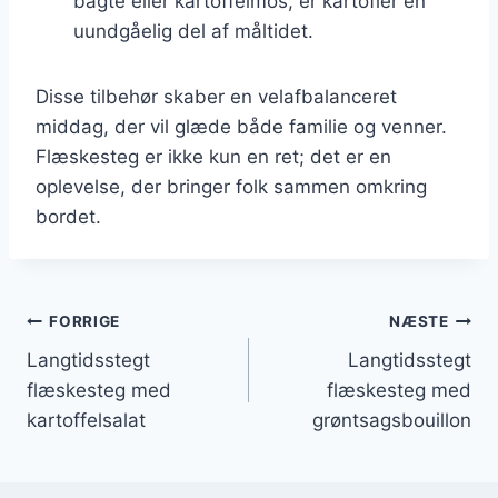
bagte eller kartoffelmos, er kartofler en
uundgåelig del af måltidet.
Disse tilbehør skaber en velafbalanceret
middag, der vil glæde både familie og venner.
Flæskesteg er ikke kun en ret; det er en
oplevelse, der bringer folk sammen omkring
bordet.
Indlægsnavigation
FORRIGE
NÆSTE
Langtidsstegt
Langtidsstegt
flæskesteg med
flæskesteg med
kartoffelsalat
grøntsagsbouillon