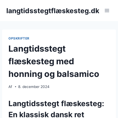
Fortsæt
langtidsstegtflæskesteg.dk
til
indhold
OPSKRIFTER
Langtidsstegt
flæskesteg med
honning og balsamico
Af
8. december 2024
Langtidsstegt flæskesteg:
En klassisk dansk ret