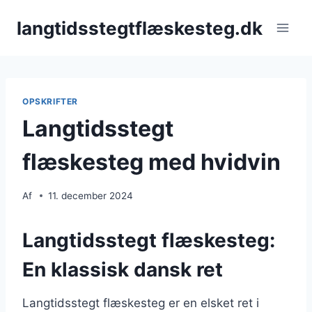
Fortsæt
langtidsstegtflæskesteg.dk
til
indhold
OPSKRIFTER
Langtidsstegt
flæskesteg med hvidvin
Af
11. december 2024
Langtidsstegt flæskesteg:
En klassisk dansk ret
Langtidsstegt flæskesteg er en elsket ret i