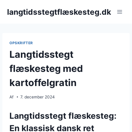
Fortsæt
langtidsstegtflæskesteg.dk
til
indhold
OPSKRIFTER
Langtidsstegt
flæskesteg med
kartoffelgratin
Af
7. december 2024
Langtidsstegt flæskesteg:
En klassisk dansk ret