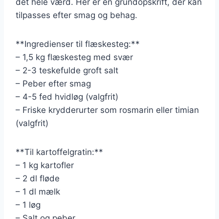
det hele værd. Her er en grundopskrift, der kan
tilpasses efter smag og behag.
**Ingredienser til flæskesteg:**
– 1,5 kg flæskesteg med svær
– 2-3 teskefulde groft salt
– Peber efter smag
– 4-5 fed hvidløg (valgfrit)
– Friske krydderurter som rosmarin eller timian
(valgfrit)
**Til kartoffelgratin:**
– 1 kg kartofler
– 2 dl fløde
– 1 dl mælk
– 1 løg
– Salt og peber