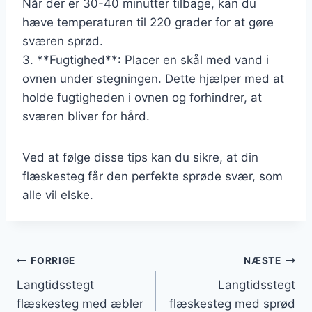
Når der er 30-40 minutter tilbage, kan du
hæve temperaturen til 220 grader for at gøre
sværen sprød.
3. **Fugtighed**: Placer en skål med vand i
ovnen under stegningen. Dette hjælper med at
holde fugtigheden i ovnen og forhindrer, at
sværen bliver for hård.
Ved at følge disse tips kan du sikre, at din
flæskesteg får den perfekte sprøde svær, som
alle vil elske.
Indlægsnavigation
FORRIGE
NÆSTE
Langtidsstegt
Langtidsstegt
flæskesteg med æbler
flæskesteg med sprød