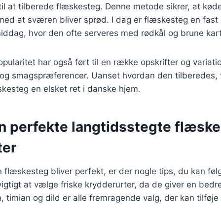
l at tilberede flæskesteg. Denne metode sikrer, at køde
 med at sværen bliver sprød. I dag er flæskesteg en fast
iddag, hvor den ofte serveres med rødkål og brune kart
laritet har også ført til en række opskrifter og variatio
r og smagspræferencer. Uanset hvordan den tilberedes, f
skesteg en elsket ret i danske hjem.
en perfekte langtidsstegte flæs
ter
in flæskesteg bliver perfekt, er der nogle tips, du kan føl
igtigt at vælge friske krydderurter, da de giver en bed
 timian og dild er alle fremragende valg, der kan tilføje 