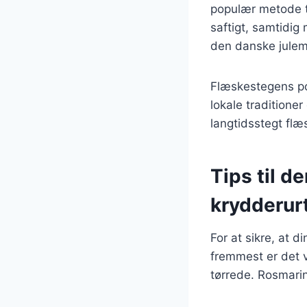
populær metode ti
saftigt, samtidig
den danske julem
Flæskestegens popu
lokale traditione
langtidsstegt flæ
Tips til d
krydderur
For at sikre, at d
fremmest er det v
tørrede. Rosmarin,