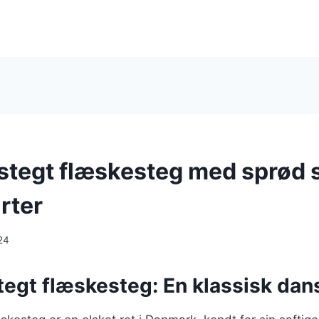
stegt flæskesteg med sprød 
rter
24
egt flæskesteg: En klassisk dans