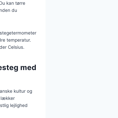
 Du kan tørre
 inden du
n stegetermometer
dre temperatur.
der Celsius.
kesteg med
anske kultur og
 lækker
tlig lejlighed