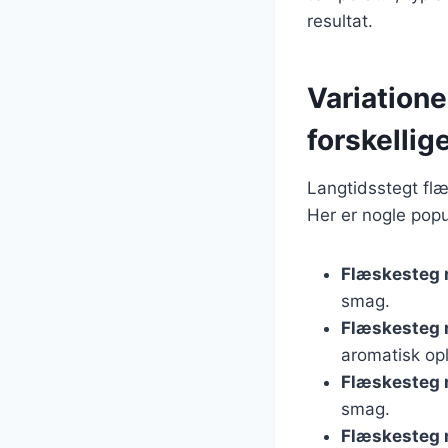
resultat.
Variation
forskellig
Langtidsstegt flæ
Her er nogle popu
Flæskesteg 
smag.
Flæskesteg 
aromatisk op
Flæskesteg 
smag.
Flæskesteg