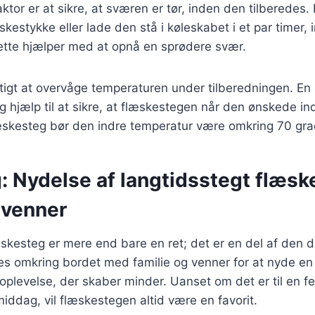
ktor er at sikre, at sværen er tør, inden den tilberedes.
kestykke eller lade den stå i køleskabet i et par timer,
Dette hjælper med at opnå en sprødere svær.
gtigt at overvåge temperaturen under tilberedningen. E
g hjælp til at sikre, at flæskestegen når den ønskede in
læskesteg bør den indre temperatur være omkring 70 gra
g: Nydelse af langtidsstegt flæs
 venner
skesteg er mere end bare en ret; det er en del af den d
les omkring bordet med familie og venner for at nyde en
oplevelse, der skaber minder. Uanset om det er til en fes
iddag, vil flæskestegen altid være en favorit.