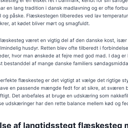
skesteg er en elsket ret i Danmark, kendt for sin saftig
ar en lang tradition i dansk madlavning og er ofte forb
ul og påske. Flæskestegen tilberedes ved lav temperatu
ikrer, at kødet bliver mørt og smagfuldt.
 flæskesteg været en vigtig del af den danske kost, især i
almindelig husdyr. Retten blev ofte tilberedt i forbindel
eder, hvor man ønskede at fejre med god mad. I dag er 
st bestanddel af mange danske familiers søndagsmidd
erfekte flæskesteg er det vigtigt at vælge det rigtige s
have en passende mængde fedt for at sikre, at sværen b
aftigt. Det anbefales at bruge en udskæring som nakkefil
se udskæringer har den rette balance mellem kød og fe
lse af langtidsstegt flæskesteg