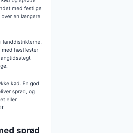
e kød og sprøde
undet med festlige
r over en længere
 landdistrikterne,
se med høstfester
langtidsstegt
age.
tykke kød. En god
liver sprød, og
et eller
dt.
 med sprød