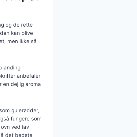
g og de rette
 den kan blive
tet, men ikke så
iblanding
krifter anbefaler
er en dejlig aroma
 som gulerødder,
n også fungere som
t ovn ved lav
pnå det bedste