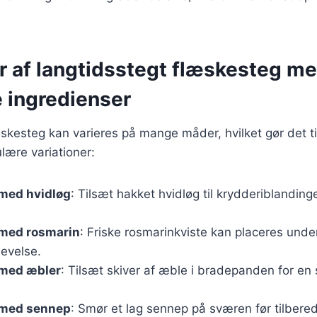
er af langtidsstegt flæskesteg m
e ingredienser
skesteg kan varieres på mange måder, hvilket gør det til 
lære variationer:
med hvidløg
: Tilsæt hakket hvidløg til krydderiblanding
med rosmarin
: Friske rosmarinkviste kan placeres unde
levelse.
med æbler
: Tilsæt skiver af æble i bradepanden for en 
 med sennep
: Smør et lag sennep på sværen før tilbered