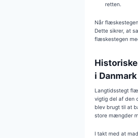
retten.
Når flæskestegen 
Dette sikrer, at s
flæskestegen med
Historiske
i Danmark
Langtidsstegt flæ
vigtig del af den
blev brugt til at
store mængder mad 
I takt med at mad