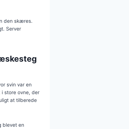
den den skæres.
gt. Server
flæskesteg
or svin var en
 i store ovne, der
igt at tilberede
g blevet en