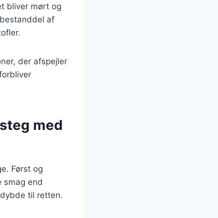
t bliver mørt og
 bestanddel af
ofler.
ner, der afspejler
orbliver
kesteg med
ge. Først og
re smag end
dybde til retten.