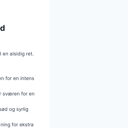
ed
en alsidig ret.
en for en intens
r sværen for en
sød og syrlig
ning for ekstra