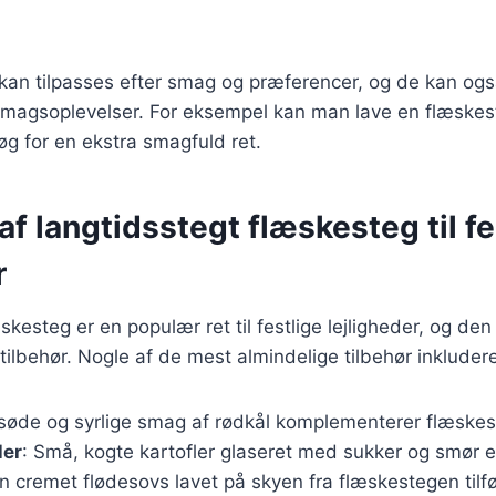
 kan tilpasses efter smag og præferencer, og de kan og
smagsoplevelser. For eksempel kan man lave en flæsk
øg for en ekstra smagfuld ret.
af langtidsstegt flæskesteg til fe
r
kesteg er en populær ret til festlige lejligheder, og den
tilbehør. Nogle af de mest almindelige tilbehør inkludere
 søde og syrlige smag af rødkål komplementerer flæskes
ler
: Små, kogte kartofler glaseret med sukker og smør er
En cremet flødesovs lavet på skyen fra flæskestegen tilfø