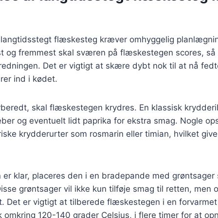
 langtidsstegt flæskesteg kræver omhyggelig planlægnin
rst og fremmest skal sværen på flæskestegen scores, så
redningen. Det er vigtigt at skære dybt nok til at nå fed
er ind i kødet.
beredt, skal flæskestegen krydres. En klassisk krydder
peber og eventuelt lidt paprika for ekstra smag. Nogle ops
riske krydderurter som rosmarin eller timian, hvilket giv
 er klar, placeres den i en bradepande med grøntsager
Disse grøntsager vil ikke kun tilføje smag til retten, me
t. Det er vigtigt at tilberede flæskestegen i en forvarme
k omkring 120-140 grader Celsius, i flere timer for at o