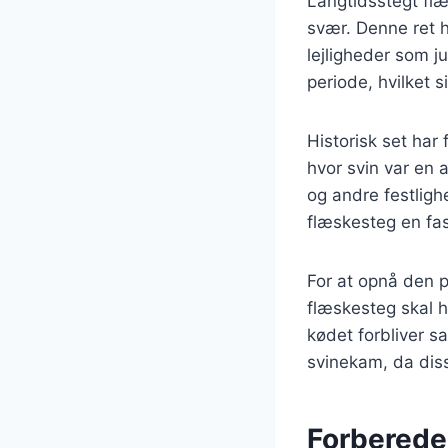
Langtidsstegt flæ
svær. Denne ret h
lejligheder som j
periode, hvilket s
Historisk set har
hvor svin var en 
og andre festligh
flæskesteg en fa
For at opnå den p
flæskesteg skal 
kødet forbliver s
svinekam, da dis
Forberede