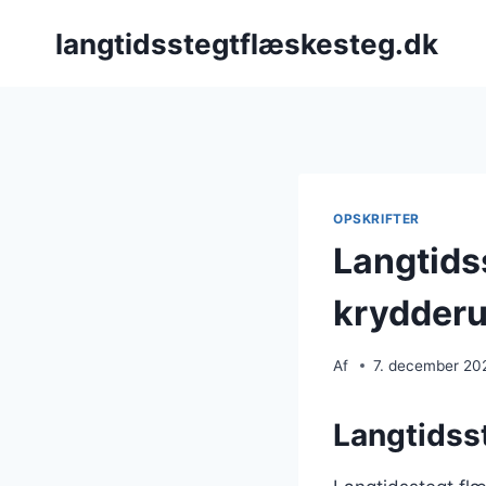
Fortsæt
langtidsstegtflæskesteg.dk
til
indhold
OPSKRIFTER
Langtids
krydderu
Af
7. december 20
Langtidsst