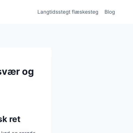
Langtidsstegt flæskesteg
Blog
svær og
k ret