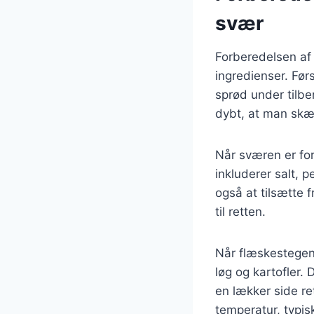
svær
Forberedelsen af
ingredienser. Fø
sprød under tilbe
dybt, at man skær
Når sværen er for
inkluderer salt, 
også at tilsætte f
til retten.
Når flæskestegen
løg og kartofler. 
en lækker side re
temperatur, typis