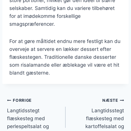
store portioner, hvilket gør den ideel til større
selskaber. Samtidig kan du variere tilbehøret
for at imødekomme forskellige
smagspræferencer.
For at gøre måltidet endnu mere festligt kan du
overveje at servere en lækker dessert efter
flæskestegen. Traditionelle danske desserter
som risalamande eller æblekage vil være et hit
blandt gæsterne.
Indlægsnavigation
FORRIGE
NÆSTE
Langtidsstegt
Langtidsstegt
flæskesteg med
flæskesteg med
perlespeltsalat og
kartoffelsalat og