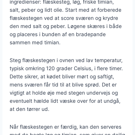
ingredienser: flæskesteg, løg, friske timian,
salt, peber og lidt olie. Start med at forberede
flæskestegen ved at score sværen og krydre
den med salt og peber. Løgene skæres i både
og placeres i bunden af en bradepande
sammen med timian.
Steg flæskestegen i ovnen ved lav temperatur,
typisk omkring 120 grader Celsius, i flere timer.
Dette sikrer, at kødet bliver mørt og saftigt,
mens sværen får tid til at blive sprød. Det er
vigtigt at holde øje med stegen undervejs og
eventuelt hælde lidt væske over for at undgå,
at den tørrer ud.
Når flæskestegen er færdig, kan den serveres
med de bagte løg og timian, som giver en dejlig