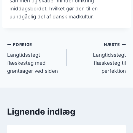
sammen og skaber minder omkring
middagsbordet, hvilket gør den til en
uundgåelig del af dansk madkultur.
Indlægsnavigation
FORRIGE
NÆSTE
Langtidsstegt
Langtidsstegt
flæskesteg med
flæskesteg til
grøntsager ved siden
perfektion
Lignende indlæg