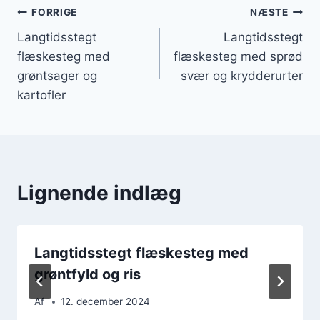
Indlægsnavigation
FORRIGE
NÆSTE
Langtidsstegt
Langtidsstegt
flæskesteg med
flæskesteg med sprød
grøntsager og
svær og krydderurter
kartofler
Lignende indlæg
Langtidsstegt flæskesteg med
grøntfyld og ris
Af
12. december 2024