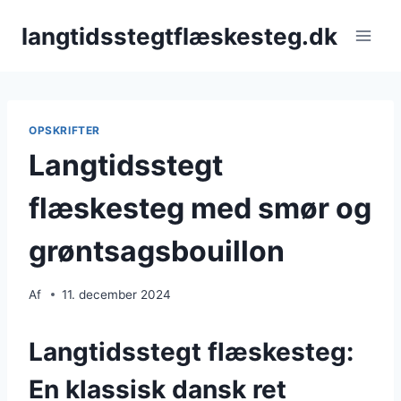
Fortsæt
langtidsstegtflæskesteg.dk
til
indhold
OPSKRIFTER
Langtidsstegt
flæskesteg med smør og
grøntsagsbouillon
Af
11. december 2024
Langtidsstegt flæskesteg:
En klassisk dansk ret