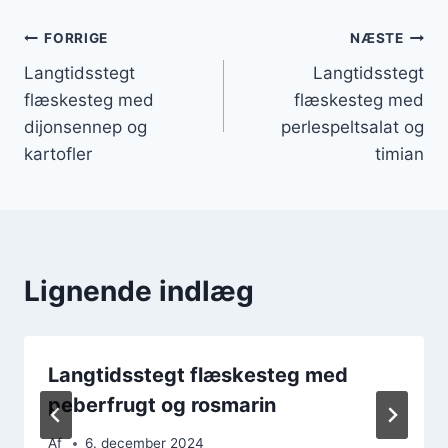
Indlægsnavigation
FORRIGE
NÆSTE
Langtidsstegt
Langtidsstegt
flæskesteg med
flæskesteg med
dijonsennep og
perlespeltsalat og
kartofler
timian
Lignende indlæg
Langtidsstegt flæskesteg med
peberfrugt og rosmarin
Af
6. december 2024