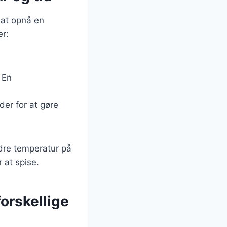
 at opnå en
er:
 En
der for at gøre
ndre temperatur på
 at spise.
forskellige