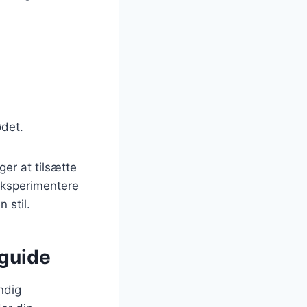
ødet.
er at tilsætte
 eksperimentere
 stil.
 guide
undig