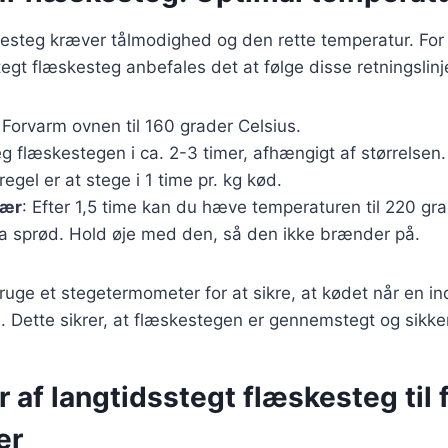
kesteg kræver tålmodighed og den rette temperatur. For
tegt flæskesteg anbefales det at følge disse retningslinj
 Forvarm ovnen til 160 grader Celsius.
eg flæskestegen i ca. 2-3 timer, afhængigt af størrelsen.
egel er at stege i 1 time pr. kg kød.
vær
: Efter 1,5 time kan du hæve temperaturen til 220 gra
a sprød. Hold øje med den, så den ikke brænder på.
 bruge et stegetermometer for at sikre, at kødet når en i
. Dette sikrer, at flæskestegen er gennemstegt og sikker
r af langtidsstegt flæskesteg til 
er