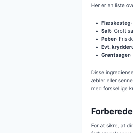
Her er en liste o
Flæskesteg
Salt
: Groft sa
Peber
: Frisk
Evt. krydder
Grøntsager
:
Disse ingrediense
æbler eller sennep
med forskellige kr
Forberedel
For at sikre, at d