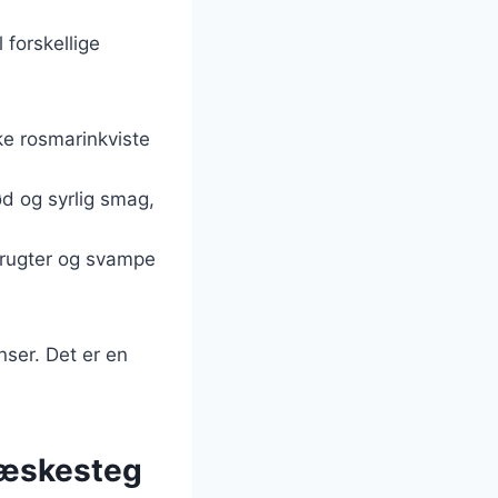
 forskellige
ske rosmarinkviste
d og syrlig smag,
dfrugter og svampe
nser. Det er en
.
flæskesteg