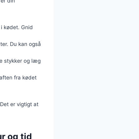
der din
 i kødet. Gnid
ter. Du kan også
de stykker og læg
ften fra kødet
et er vigtigt at
r og tid