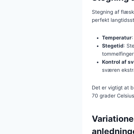
Stegning af flæs
perfekt langtidss
Temperatur
:
Stegetid
: St
tommelfingerr
Kontrol af s
sværen ekstr
Det er vigtigt at
70 grader Celsius
Variatione
anledning