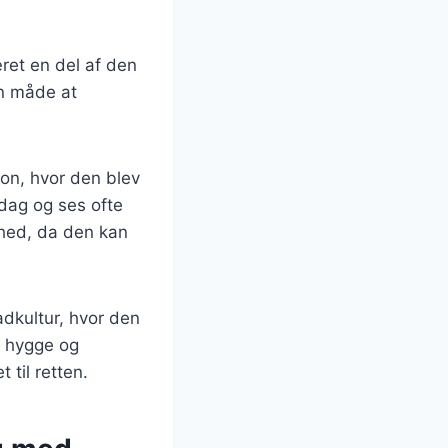
ret en del af den
en måde at
ion, hvor den blev
 dag og ses ofte
ghed, da den kan
adkultur, hvor den
k hygge og
 til retten.