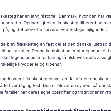
skesteg har en lang historie i Danmark, hvor den har væ
århundreder. Oprindeligt blev flæskesteg tilberedt som 
 på, og det blev ofte serveret ved festlige lejligheder.
ede blev flæskesteg en fast del af den danske juletradit
ål og kartofler. Denne kombination er stadig populær i
æskestegens popularitet kan også tilskrives dens alsidi
skellige krydderier og tilbehør.
langtidsstegt flæskesteg blevet en del af den danske m
 både hverdag og fest. Den er blevet en symbol på dans
familier har deres egne opskrifter og traditioner knyttet