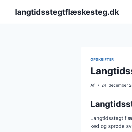
Fortsæt
langtidsstegtflæskesteg.dk
til
indhold
OPSKRIFTER
Langtids
Af
24. december 
Langtidsst
Langtidsstegt flæ
kød og sprøde svæ