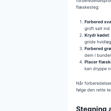
forberedelsesproc
flæskesteg:
Forbered sv
groft salt ind
Krydr kødet
gnide hvidløg
Forbered gr
dem i bunden
Placer flæs
kan dryppe n
Når forberedelsen 
følge den rette t
Stegning 