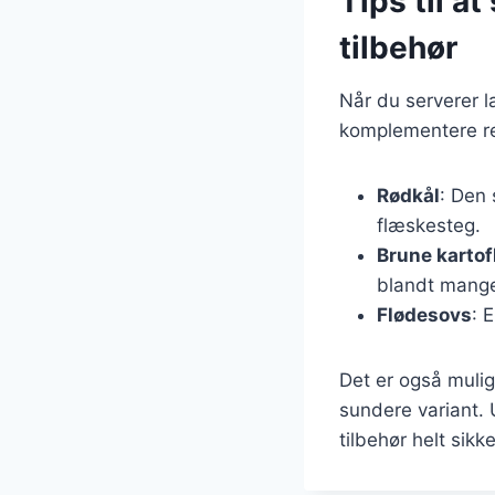
Tips til a
tilbehør
Når du serverer la
komplementere ret
Rødkål
: Den 
flæskesteg.
Brune kartof
blandt mang
Flødesovs
: 
Det er også mulig
sundere variant. 
tilbehør helt sik