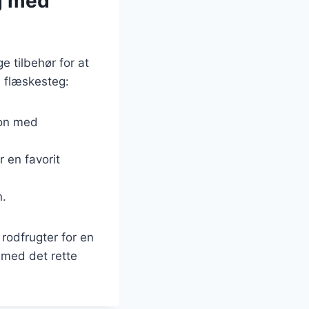
eg med
e tilbehør for at
l flæskesteg:
ion med
 en favorit
n.
 rodfrugter for en
 med det rette