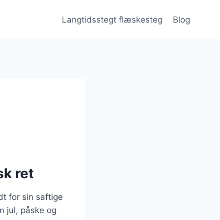
Langtidsstegt flæskesteg
Blog
k ret
t for sin saftige
m jul, påske og