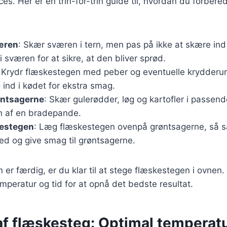
es. Her er en trin-for-trin guide til, hvordan du forbere
æren
: Skær sværen i tern, men pas på ikke at skære ind
 i sværen for at sikre, at den bliver sprød.
: Krydr flæskestegen med peber og eventuelle krydderur
 ind i kødet for ekstra smag.
øntsagerne
: Skær gulerødder, løg og kartofler i passen
 af en bradepande.
kestegen
: Læg flæskestegen ovenpå grøntsagerne, så sa
ed og give smag til grøntsagerne.
er færdig, er du klar til at stege flæskestegen i ovnen. D
emperatur og tid for at opnå det bedste resultat.
af flæskesteg: Optimal temperatu