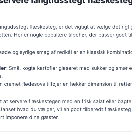
t servere langtidsstegt flæskest
ngtidsstegt flæskesteg, er det vigtigt at vælge det rigtig
ten. Her er nogle populære tilbehør, der passer godt ti
søde og syrlige smag af rødkål er en klassisk kombinat
ler
: Små, kogte kartofler glaseret med sukker og smør er
e.
En cremet flødesovs tilføjer en lækker dimension til rette
t at servere flæskestegen med en frisk salat eller bagte
Uanset hvad du vælger, vil en godt tilberedt flæskesteg
kert imponere dine gæster.