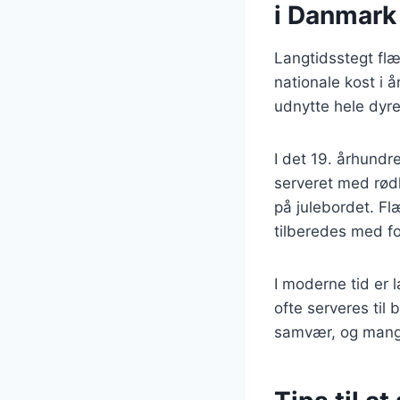
i Danmark
Langtidsstegt flæ
nationale kost i 
udnytte hele dyret
I det 19. århundr
serveret med rødk
på julebordet. Fl
tilberedes med for
I moderne tid er 
ofte serveres til
samvær, og mange 