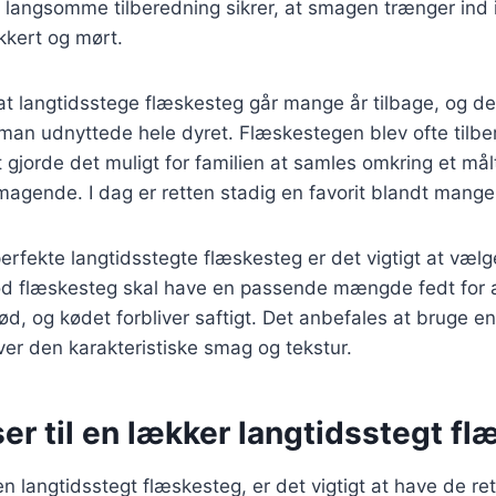
n langsomme tilberedning sikrer, at smagen trænger ind i
kkert og mørt.
t langtidsstege flæskesteg går mange år tilbage, og de
man udnyttede hele dyret. Flæskestegen blev ofte tilber
et gjorde det muligt for familien at samles omkring et må
agende. I dag er retten stadig en favorit blandt mange
erfekte langtidsstegte flæskesteg er det vigtigt at vælge
od flæskesteg skal have en passende mængde fedt for at
ød, og kødet forbliver saftigt. Det anbefales at bruge 
ver den karakteristiske smag og tekstur.
er til en lækker langtidsstegt f
en langtidsstegt flæskesteg, er det vigtigt at have de ret