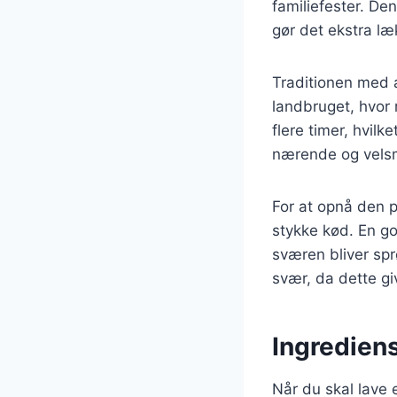
familiefester. De
gør det ekstra læ
Traditionen med a
landbruget, hvor 
flere timer, hvilk
nærende og velsm
For at opnå den p
stykke kød. En g
sværen bliver spr
svær, da dette gi
Ingrediens
Når du skal lave 