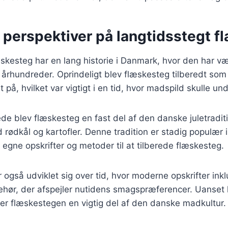
 perspektiver på langtidsstegt 
skesteg har en lang historie i Danmark, hvor den har væ
 i århundreder. Oprindeligt blev flæskesteg tilberedt so
 på, hvilket var vigtigt i en tid, hvor madspild skulle un
ede blev flæskesteg en fast del af den danske juletradit
 rødkål og kartofler. Denne tradition er stadig populær
s egne opskrifter og metoder til at tilberede flæskesteg.
også udviklet sig over tid, hvor moderne opskrifter inkl
lbehør, der afspejler nutidens smagspræferencer. Uanse
iver flæskestegen en vigtig del af den danske madkultur.