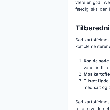
være en god inves
færdig, skal den h
Tilberedni
Sød kartoffelmos 
komplementerer de
Kog de søde 
vand, indtil 
Mos kartofl
Tilsæt fløde
med salt og 
Sød kartoffelmos
for at give den et