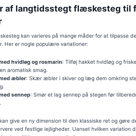
r af langtidsstegt flæskesteg til 
r
skesteg kan varieres på mange måder for at tilpasse den 
er. Her er nogle populære variationer:
med hvidløg og rosmarin
: Tilføj hakket hvidløg og fris
r en aromatisk smag.
med æbler
: Skær æbler i skiver og læg dem omkring st
g.
 med sennep
: Smør et lag sennep på stegen før tilbered
.
 kan give en ny dimension til den klassiske ret og gøre
ere ved festlige lejligheder. Uanset hvilken variation du