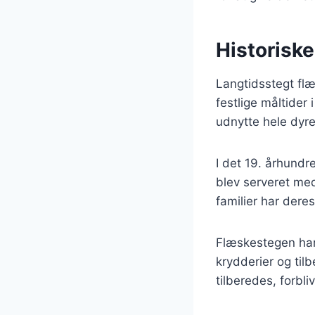
Historiske
Langtidsstegt flæ
festlige måltider
udnytte hele dyret
I det 19. århundr
blev serveret med
familier har dere
Flæskestegen har 
krydderier og ti
tilberedes, forbl