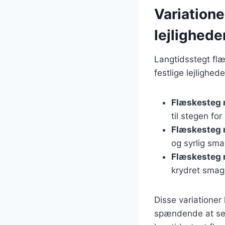
Variatione
lejlighede
Langtidsstegt flæ
festlige lejlighed
Flæskesteg 
til stegen fo
Flæskesteg 
og syrlig sma
Flæskesteg
krydret smag
Disse variationer
spændende at serv