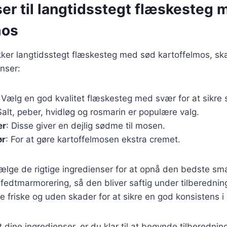
er til langtidsstegt flæskesteg
mos
kker langtidsstegt flæskesteg med sød kartoffelmos, sk
nser:
: Vælg en god kvalitet flæskesteg med svær for at sikre
Salt, peber, hvidløg og rosmarin er populære valg.
er
: Disse giver en dejlig sødme til mosen.
ør
: For at gøre kartoffelmosen ekstra cremet.
 vælge de rigtige ingredienser for at opnå den bedste s
fedtmarmorering, så den bliver saftig under tilberedni
re friske og uden skader for at sikre en god konsistens 
 dine ingredienser, er du klar til at begynde tilberednin