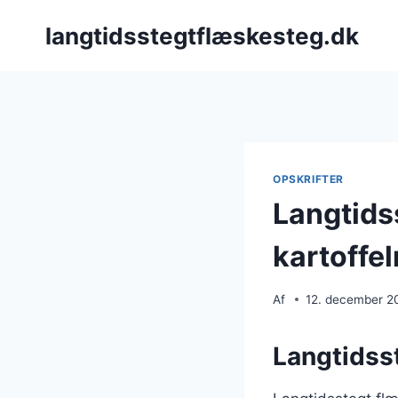
Fortsæt
langtidsstegtflæskesteg.dk
til
indhold
OPSKRIFTER
Langtids
kartoffe
Af
12. december 2
Langtidsst