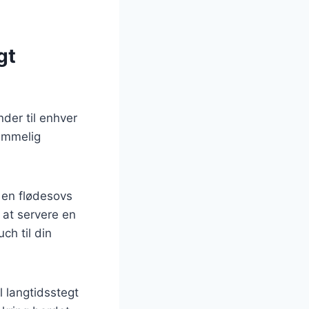
gt
der til enhver
emmelig
e en flødesovs
 at servere en
ch til din
l langtidsstegt