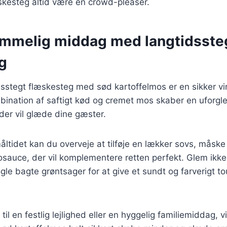
skesteg altid være en crowd-pleaser.
emmelig middag med langtidsste
g
dsstegt flæskesteg med sød kartoffelmos er en sikker vin
ination af saftigt kød og cremet mos skaber en uforgl
der vil glæde dine gæster.
åltidet kan du overveje at tilføje en lækker sovs, måsk
osauce, der vil komplementere retten perfekt. Glem ikke
nogle bagte grøntsager for at give et sundt og farverigt tou
il en festlig lejlighed eller en hyggelig familiemiddag, vi