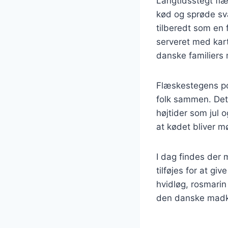
Langtidsstegt flæ
kød og sprøde svæ
tilberedt som en f
serveret med kart
danske familiers
Flæskestegens po
folk sammen. Det 
højtider som jul 
at kødet bliver m
I dag findes der 
tilføjes for at g
hvidløg, rosmarin
den danske madku