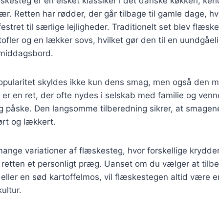
skesteg er en elsket klassiker i det danske køkken, kend
r. Retten har rødder, der går tilbage til gamle dage, h
estret til særlige lejligheder. Traditionelt set blev flæs
ofler og en lækker sovs, hvilket gør den til en uundgåel
 middagsbord.
pularitet skyldes ikke kun dens smag, men også den m
er en ret, der ofte nydes i selskab med familie og venn
og påske. Den langsomme tilberedning sikrer, at smagene
ørt og lækkert.
mange variationer af flæskesteg, hvor forskellige krydder
ive retten et personligt præg. Uanset om du vælger at ti
 eller en sød kartoffelmos, vil flæskestegen altid være e
ltur.