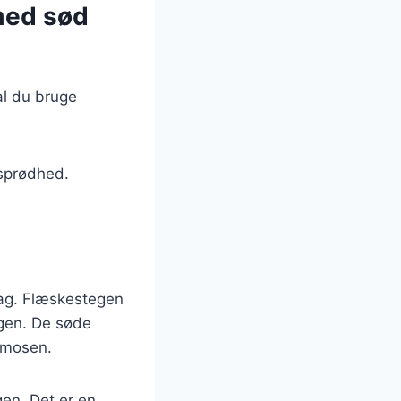
 med sød
al du bruge
 sprødhed.
mag. Flæskestegen
ngen. De søde
i mosen.
gen. Det er en