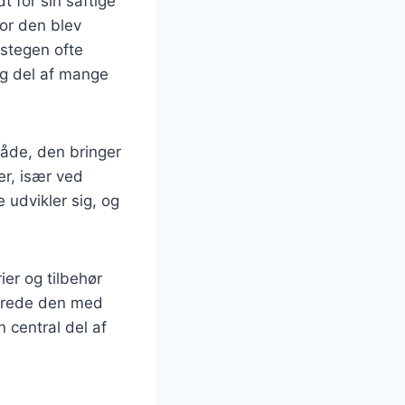
t for sin saftige
vor den blev
kestegen ofte
ig del af mange
åde, den bringer
er, især ved
 udvikler sig, og
ier og tilbehør
lberede den med
n central del af