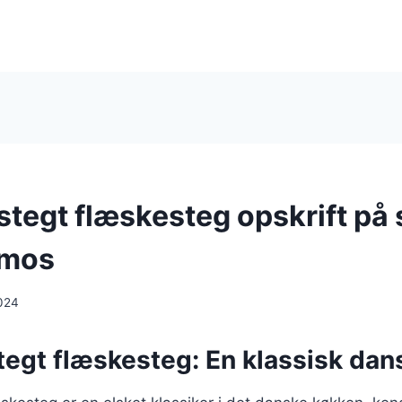
stegt flæskesteg opskrift på
lmos
024
egt flæskesteg: En klassisk dans