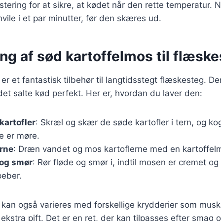
tering for at sikre, at kødet når den rette temperatur. 
vile i et par minutter, før den skæres ud.
ng af sød kartoffelmos til flæsk
er et fantastisk tilbehør til langtidsstegt flæskesteg. 
t salte kød perfekt. Her er, hvordan du laver den:
kartofler
: Skræl og skær de søde kartofler i tern, og ko
de er møre.
erne
: Dræn vandet og mos kartoflerne med en kartoffelmo
 og smør
: Rør fløde og smør i, indtil mosen er cremet og 
peber.
 kan også varieres med forskellige krydderier som musk
 ekstra pift. Det er en ret, der kan tilpasses efter smag