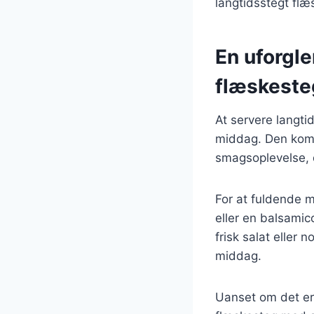
langtidsstegt flæ
En uforgl
flæskeste
At servere langti
middag. Den komb
smagsoplevelse, 
For at fuldende m
eller en balsamic
frisk salat eller 
middag.
Uanset om det er t