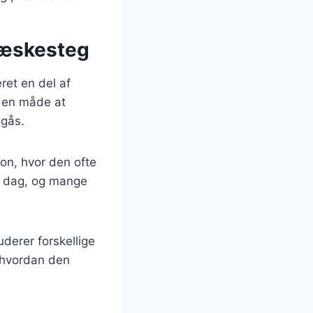
flæskesteg
ret en del af
m en måde at
dgås.
ion, hvor den ofte
 i dag, og mange
uderer forskellige
t hvordan den