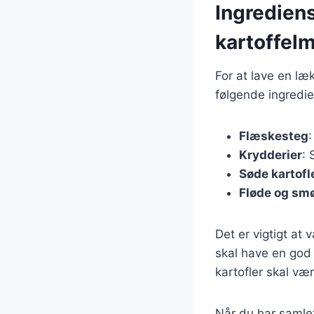
Ingrediens
kartoffel
For at lave en læ
følgende ingredie
Flæskesteg
Krydderier
: 
Søde kartofl
Fløde og sm
Det er vigtigt at
skal have en god 
kartofler skal væ
Når du har samlet