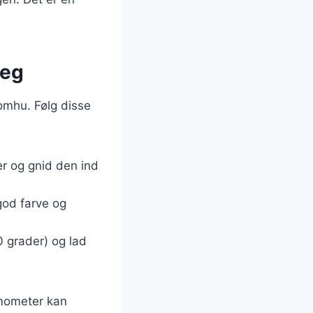
teg
omhu. Følg disse
er og gnid den ind
god farve og
0 grader) og lad
rmometer kan