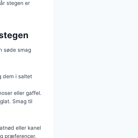
Når stegen er
estegen
Den søde smag
g dem i saltet
ser eller gaffel.
glat. Smag til
atnød eller kanel
 og præferencer.