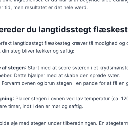
r tid, men resultatet er det hele værd.
bereder du langtidsstegt flæskes
erfekt langtidsstegt flæskesteg kræver tålmodighed og 
at din steg bliver lækker og saftig:
 af stegen
: Start med at score sværen i et krydsmønst
peber. Dette hjælper med at skabe den sprøde svær.
: Forvarm ovnen og brun stegen i en pande for at få en 
gning
: Placer stegen i ovnen ved lav temperatur (ca. 12
ere timer, indtil den er mør og saftig.
 holde øje med stegen under tilberedningen. En stegete