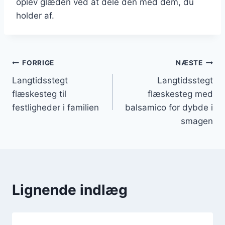
oplev glæden ved at dele den med dem, du
holder af.
Indlægsnavigation
FORRIGE
NÆSTE
Langtidsstegt
Langtidsstegt
flæskesteg til
flæskesteg med
festligheder i familien
balsamico for dybde i
smagen
Lignende indlæg