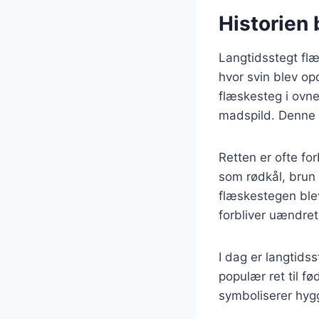
Historien
Langtidsstegt flæ
hvor svin blev op
flæskesteg i ovne
madspild. Denne 
Retten er ofte fo
som rødkål, brun 
flæskestegen ble
forbliver uændret
I dag er langtids
populær ret til f
symboliserer hygg