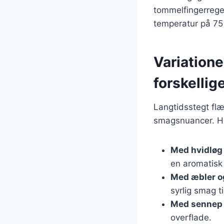
tommelfingerregel
temperatur på 75
Variation
forskelli
Langtidsstegt flæ
smagsnuancer. He
Med hvidløg
en aromatisk
Med æbler o
syrlig smag ti
Med sennep 
overflade.