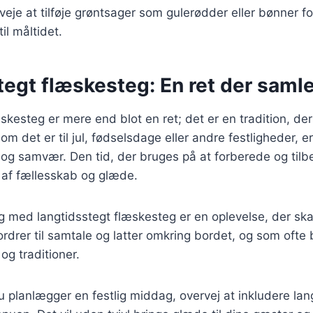
eje at tilføje grøntsager som gulerødder eller bønner fo
il måltidet.
egt flæskesteg: En ret der samle
skesteg er mere end blot en ret; det er en tradition, der
 det er til jul, fødselsdage eller andre festligheder, e
g samvær. Den tid, der bruges på at forberede og tilbe
 af fællesskab og glæde.
g med langtidsstegt flæskesteg er en oplevelse, der sk
fordrer til samtale og latter omkring bordet, og som ofte
 og traditioner.
planlægger en festlig middag, overvej at inkludere lan