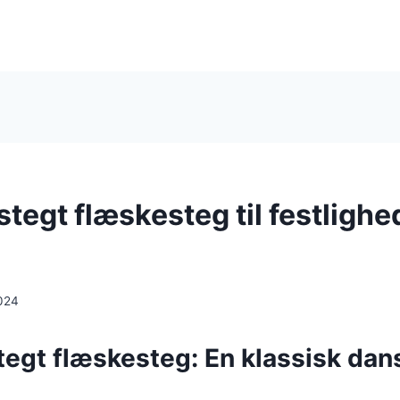
tegt flæskesteg til festlighed
024
egt flæskesteg: En klassisk dansk