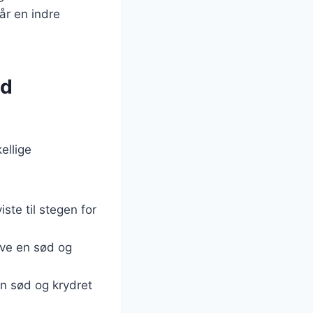
år en indre
ed
ellige
ste til stegen for
ive en sød og
en sød og krydret