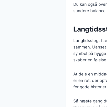
Du kan også overv
sundere balance t
Langtidsst
Langtidsstegt flæ
sammen. Uanset om
symbol på hygge o
skaber en følelse
At dele en midda
er en ret, der op
for gode historier
Så næste gang du 