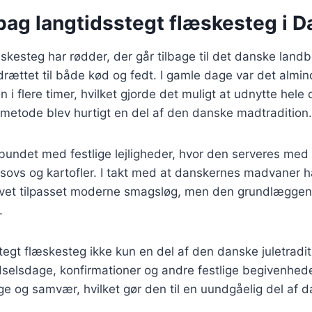
 bag langtidsstegt flæskesteg i 
skesteg har rødder, der går tilbage til det danske lan
drættet til både kød og fedt. I gamle dage var det almin
n i flere timer, hvilket gjorde det muligt at udnytte hele
metode blev hurtigt en del af den danske madtradition.
rbundet med festlige lejligheder, hvor den serveres med 
sovs og kartofler. I takt med at danskernes madvaner har
vet tilpasset moderne smagsløg, men den grundlæggend
.
stegt flæskesteg ikke kun en del af den danske juletradi
ødselsdage, konfirmationer og andre festlige begivenhed
e og samvær, hvilket gør den til en uundgåelig del af da