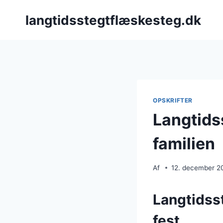
Fortsæt
langtidsstegtflæskesteg.dk
til
indhold
OPSKRIFTER
Langtidss
familien
Af
12. december 2
Langtidsst
fest