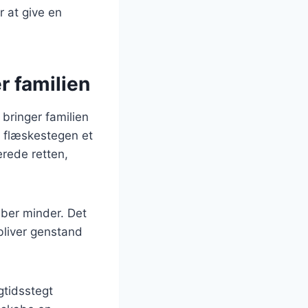
r at give en
r familien
 bringer familien
r flæskestegen et
rede retten,
aber minder. Det
 bliver genstand
gtidsstegt