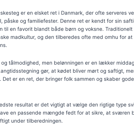
skesteg er en elsket ret i Danmark, der ofte serveres ve
ul, påske og familiefester. Denne ret er kendt for sin saf
 til en favorit blandt både børn og voksne. Traditionelt
nske madkultur, og den tilberedes ofte med omhu for at
ns.
d og tålmodighed, men belønningen er en lækker middag
 Langtidsstegning gør, at kødet bliver mørt og saftigt, m
. Det er en ret, der bringer folk sammen og skaber god
edste resultat er det vigtigt at vælge den rigtige type s
ave en passende mængde fedt for at sikre, at sværen bl
ftigt under tilberedningen.