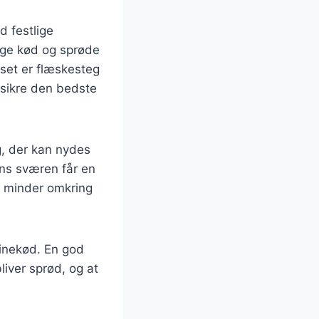
d festlige
tige kød og sprøde
 set er flæskesteg
 sikre den bedste
, der kan nydes
ens sværen får en
e minder omkring
vinekød. En god
iver sprød, og at