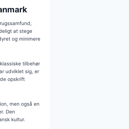
Danmark
dbrugssamfund,
deligt at stege
 dyret og minimere
klassiske tilbehør
 udviklet sig, er
e opskrift
tion, men også en
er. Den
nsk kultur.