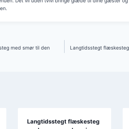
uen. Det vil uden tvivl bringe glæde til dine gæster o
ten.
gation
steg med smør til den
Langtidsstegt flæskesteg
Langtidsstegt flæskesteg