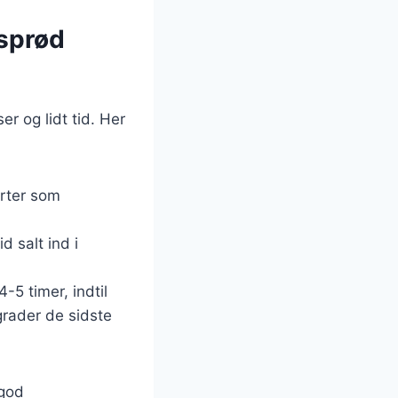
 sprød
r og lidt tid. Her
urter som
d salt ind i
5 timer, indtil
grader de sidste
 god