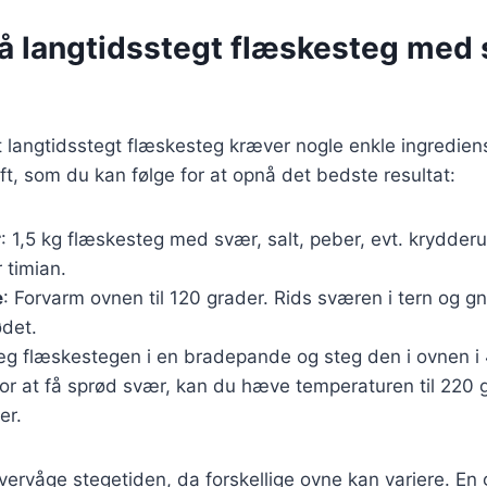
på langtidsstegt flæskesteg med
t langtidsstegt flæskesteg kræver nogle enkle ingrediense
ft, som du kan følge for at opnå det bedste resultat:
r
: 1,5 kg flæskesteg med svær, salt, peber, evt. krydder
 timian.
e
: Forvarm ovnen til 120 grader. Rids sværen i tern og gni
det.
æg flæskestegen i en bradepande og steg den i ovnen i 4-
or at få sprød svær, kan du hæve temperaturen til 220 
er.
 overvåge stegetiden, da forskellige ovne kan variere. En