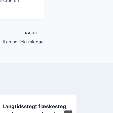
g skabe en
NÆSTE
 til en perfekt middag
Langtidsstegt flæskesteg
Langti