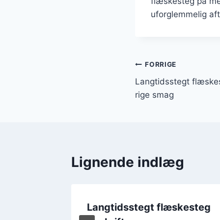
flæskesteg på men
uforglemmelig af
Indlægsnavi
FORRIGE
Langtidsstegt flæske
rige smag
Lignende indlæg
skesteg
Langtidsstegt flæskesteg