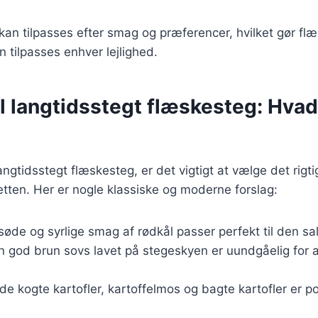
 kan tilpasses efter smag og præferencer, hvilket gør flæ
an tilpasses enhver lejlighed.
il langtidsstegt flæskesteg: Hva
ngtidsstegt flæskesteg, er det vigtigt at vælge det rigtig
tten. Her er nogle klassiske og moderne forslag:
søde og syrlige smag af rødkål passer perfekt til den sa
En god brun sovs lavet på stegeskyen er uundgåelig for 
de kogte kartofler, kartoffelmos og bagte kartofler er p