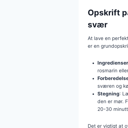
Opskrift 
svær
At lave en perfek
er en grundopskri
Ingrediense
rosmarin eller
Forberedels
sværen og kø
Stegning
: L
den er mør. F
20-30 minutt
Det er vigtigt at