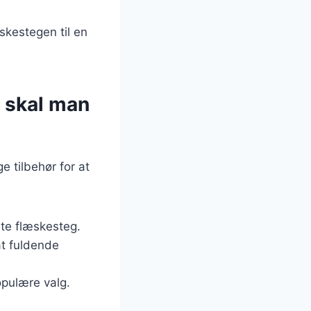
skestegen til en
d skal man
e tilbehør for at
lte flæskesteg.
at fuldende
opulære valg.