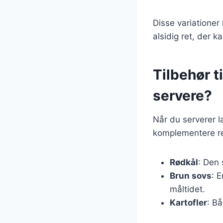
Disse variationer
alsidig ret, der k
Tilbehør t
servere?
Når du serverer la
komplementere re
Rødkål
: Den 
Brun sovs
: 
måltidet.
Kartofler
: Bå