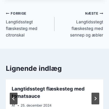
Indlægsnavigation
FORRIGE
NÆSTE
Langtidsstegt
Langtidsstegt
flæskesteg med
flæskesteg med
citronskal
sennep og æbler
Lignende indlæg
Langtidsstegt flæskesteg med
tomatsauce
Af
25. december 2024