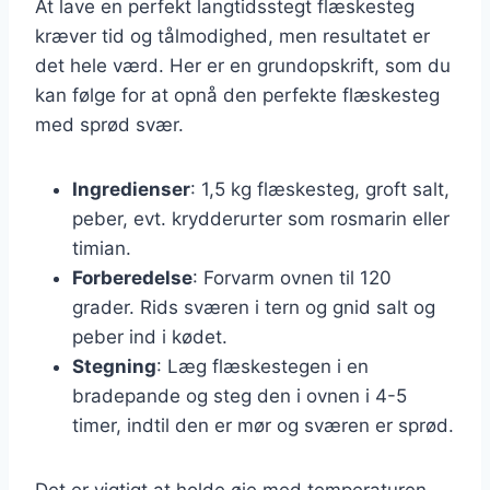
At lave en perfekt langtidsstegt flæskesteg
kræver tid og tålmodighed, men resultatet er
det hele værd. Her er en grundopskrift, som du
kan følge for at opnå den perfekte flæskesteg
med sprød svær.
Ingredienser
: 1,5 kg flæskesteg, groft salt,
peber, evt. krydderurter som rosmarin eller
timian.
Forberedelse
: Forvarm ovnen til 120
grader. Rids sværen i tern og gnid salt og
peber ind i kødet.
Stegning
: Læg flæskestegen i en
bradepande og steg den i ovnen i 4-5
timer, indtil den er mør og sværen er sprød.
Det er vigtigt at holde øje med temperaturen