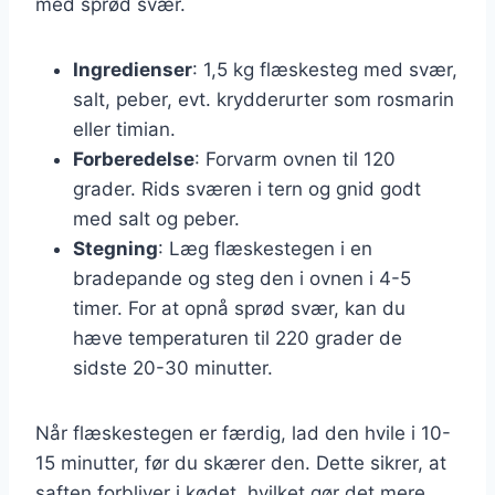
med sprød svær.
Ingredienser
: 1,5 kg flæskesteg med svær,
salt, peber, evt. krydderurter som rosmarin
eller timian.
Forberedelse
: Forvarm ovnen til 120
grader. Rids sværen i tern og gnid godt
med salt og peber.
Stegning
: Læg flæskestegen i en
bradepande og steg den i ovnen i 4-5
timer. For at opnå sprød svær, kan du
hæve temperaturen til 220 grader de
sidste 20-30 minutter.
Når flæskestegen er færdig, lad den hvile i 10-
15 minutter, før du skærer den. Dette sikrer, at
saften forbliver i kødet, hvilket gør det mere