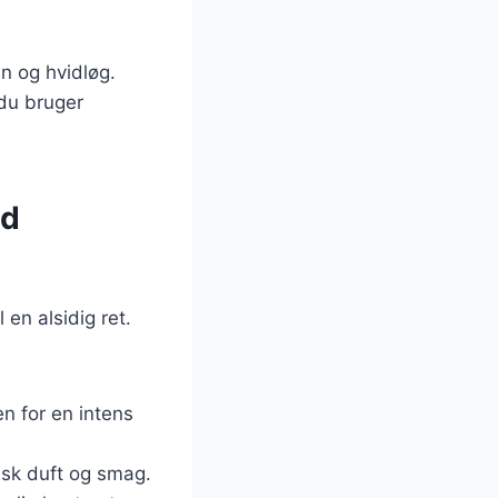
an og hvidløg.
 du bruger
ed
en alsidig ret.
en for en intens
tisk duft og smag.