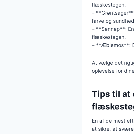
flæskestegen.
– **Grøntsager**:
farve og sundhed 
– **Sennep**: En
flæskestegen.
– **Æblemos**: D
At vælge det rigti
oplevelse for din
Tips til a
flæskest
En af de mest eft
at sikre, at svære