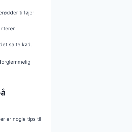
rødder tilføjer
nterer
det salte kød.
 uforglemmelig
på
 er nogle tips til