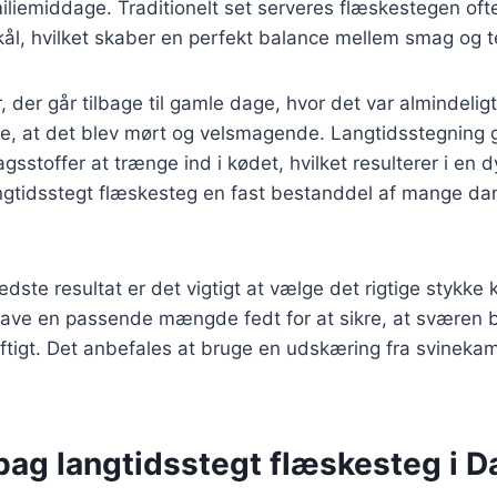
miliemiddage. Traditionelt set serveres flæskestegen oft
ål, hvilket skaber en perfekt balance mellem smag og t
 der går tilbage til gamle dage, hvor det var almindeligt
ikre, at det blev mørt og velsmagende. Langtidsstegning g
gsstoffer at trænge ind i kødet, hvilket resulterer i en
ngtidsstegt flæskesteg en fast bestanddel af mange dan
edste resultat er det vigtigt at vælge det rigtige stykke
ave en passende mængde fedt for at sikre, at sværen bl
aftigt. Det anbefales at bruge en udskæring fra svineka
 bag langtidsstegt flæskesteg i 