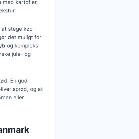
e med kartofler,
ekstur.
 at stege kød i
ør det muligt for
 dyb og kompleks
ske jule- og
 kød. En god
iver sprød, og at
mmen eller
Danmark