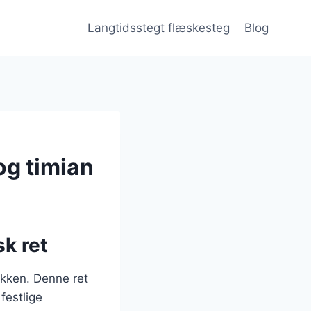
Langtidsstegt flæskesteg
Blog
og timian
k ret
økken. Denne ret
festlige