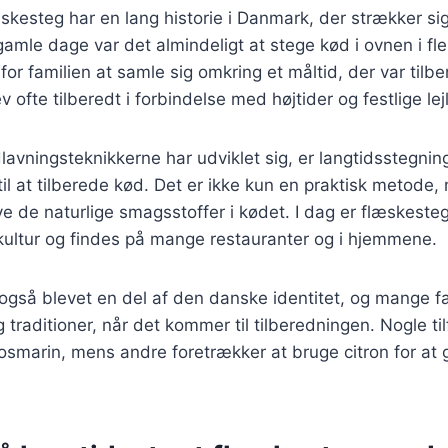
skesteg har en lang historie i Danmark, der strækker sig 
amle dage var det almindeligt at stege kød i ovnen i fler
 for familien at samle sig omkring et måltid, der var til
ofte tilberedt i forbindelse med højtider og festlige lej
lavningsteknikkerne har udviklet sig, er langtidsstegnin
l at tilberede kød. Det er ikke kun en praktisk metode
de naturlige smagsstoffer i kødet. I dag er flæskesteg 
ltur og findes på mange restauranter og i hjemmene.
gså blevet en del af den danske identitet, og mange fa
 traditioner, når det kommer til tilberedningen. Nogle ti
rosmarin, mens andre foretrækker at bruge citron for at g