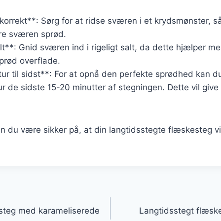
korrekt**: Sørg for at ridse sværen i et krydsmønster, 
re sværen sprød.
t**: Gnid sværen ind i rigeligt salt, da dette hjælper m
prød overflade.
ur til sidst**: For at opnå den perfekte sprødhed kan d
 de sidste 15-20 minutter af stegningen. Dette vil giv
n du være sikker på, at din langtidsstegte flæskesteg 
.
gation
esteg med karameliserede
Langtidsstegt flæsk