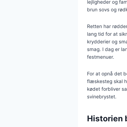
lejligheder og fa
brun sovs og rødk
Retten har rødder,
lang tid for at s
krydderier og sma
smag. I dag er la
festmenuer.
For at opnå det b
flæskesteg skal h
kødet forbliver s
svinebrystet.
Historien