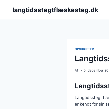
Fortsæt
langtidsstegtflæskesteg.dk
til
indhold
OPSKRIFTER
Langtids
Af
5. december 2
Langtidsst
Langtidsstegt flæ
er kendt for sin s