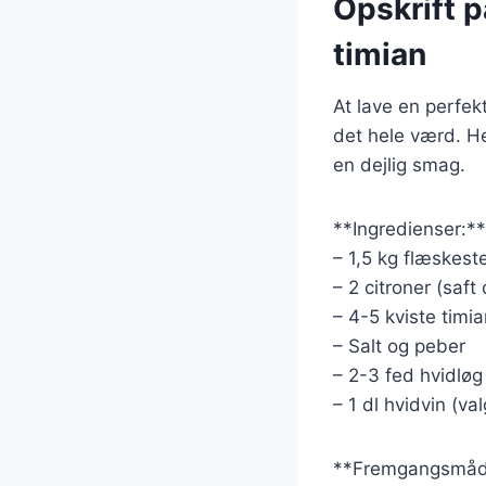
Opskrift p
timian
At lave en perfek
det hele værd. He
en dejlig smag.
**Ingredienser:**
– 1,5 kg flæskes
– 2 citroner (saft 
– 4-5 kviste timi
– Salt og peber
– 2-3 fed hvidløg
– 1 dl hvidvin (valg
**Fremgangsmåd