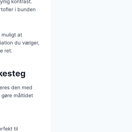
yrlig kontrast.
tofler i bunden
 muligt at
iation du vælger,
e ret.
skesteg
rveres den med
 gøre måltidet
fekt til