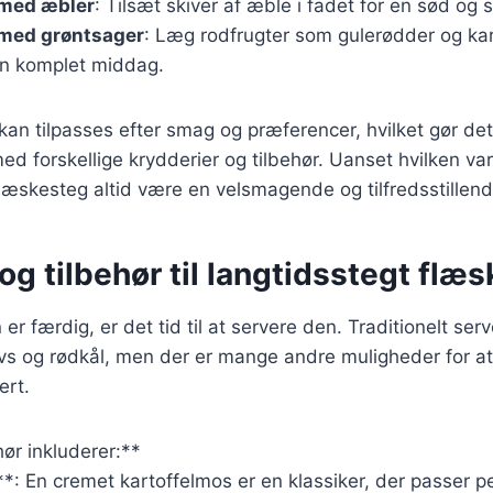
med æbler
: Tilsæt skiver af æble i fadet for en sød og s
med grøntsager
: Læg rodfrugter som gulerødder og kar
 en komplet middag.
 kan tilpasses efter smag og præferencer, hvilket gør det
d forskellige krydderier og tilbehør. Uanset hvilken var
 flæskesteg altid være en velsmagende og tilfredsstillend
og tilbehør til langtidsstegt flæ
er færdig, er det tid til at servere den. Traditionelt se
ovs og rødkål, men der er mange andre muligheder for at
ert.
ør inkluderer:**
*: En cremet kartoffelmos er en klassiker, der passer per