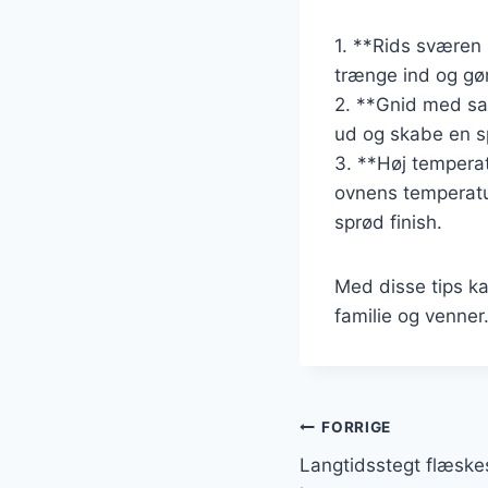
1. **Rids sværen 
trænge ind og gø
2. **Gnid med sal
ud og skabe en s
3. **Høj temperat
ovnens temperatur
sprød finish.
Med disse tips ka
familie og venner
Indlægsnavi
FORRIGE
Langtidsstegt flæsk