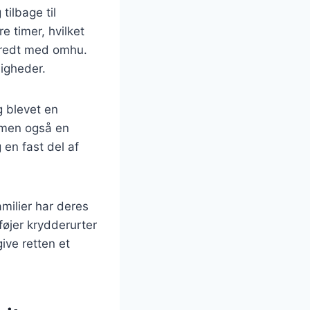
tilbage til
e timer, hvilket
beredt med omhu.
ligheder.
g blevet en
, men også en
en fast del af
milier har deres
lføjer krydderurter
ive retten et