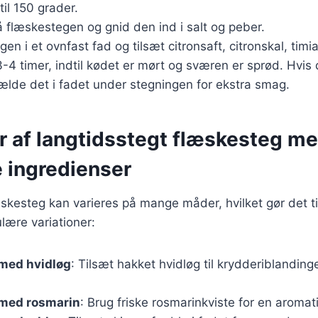
til 150 grader.
 flæskestegen og gnid den ind i salt og peber.
n i et ovnfast fad og tilsæt citronsaft, citronskal, timi
 3-4 timer, indtil kødet er mørt og sværen er sprød. Hvis
ælde det i fadet under stegningen for ekstra smag.
er af langtidsstegt flæskesteg m
e ingredienser
skesteg kan varieres på mange måder, hvilket gør det til 
lære variationer:
med hvidløg
: Tilsæt hakket hvidløg til krydderiblanding
med rosmarin
: Brug friske rosmarinkviste for en aroma