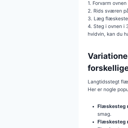
1. Forvarm ovnen 
2. Rids sværen på
3. Læg flæskestege
4. Steg i ovnen i
hvidvin, kan du h
Variation
forskellig
Langtidsstegt flæ
Her er nogle popu
Flæskesteg 
smag.
Flæskesteg 