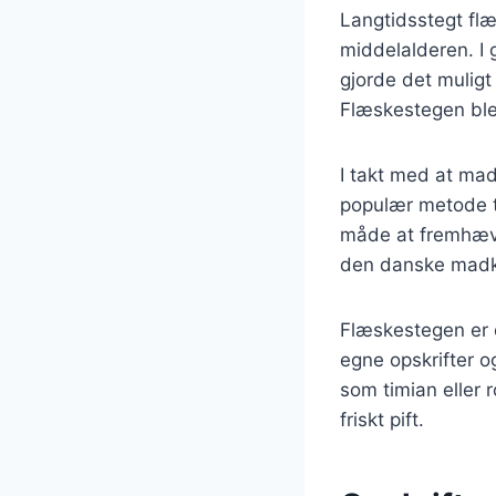
Langtidsstegt flæ
middelalderen. I g
gjorde det muligt
Flæskestegen blev 
I takt med at mad
populær metode ti
måde at fremhæve 
den danske madku
Flæskestegen er o
egne opskrifter og
som timian eller 
friskt pift.