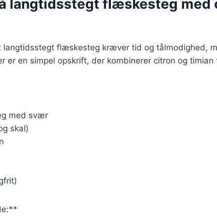
å langtidsstegt flæskesteg med 
t langtidsstegt flæskesteg kræver tid og tålmodighed, m
r er en simpel opskrift, der kombinerer citron og timian f
teg med svær
og skal)
an
frit)
e:**