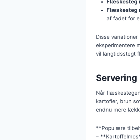
Flæskesteg 
Flæskesteg 
af fadet for
Disse variationer
eksperimentere me
vil langtidsstegt
Servering 
Når flæskestegen 
kartofler, brun s
endnu mere lækk
**Populære tilbeh
– **Kartoffelmos*