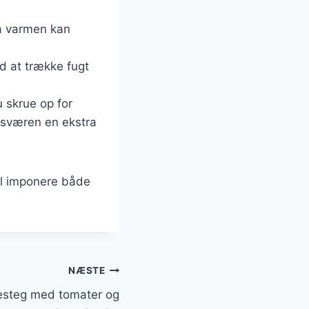
så varmen kan
ed at trække fugt
u skrue op for
e sværen en ekstra
vil imponere både
NÆSTE
esteg med tomater og