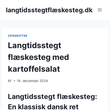
Fortsæt
langtidsstegtflæskesteg.dk
til
indhold
OPSKRIFTER
Langtidsstegt
flæskesteg med
kartoffelsalat
Af
14. december 2024
Langtidsstegt flæskesteg:
En klassisk dansk ret