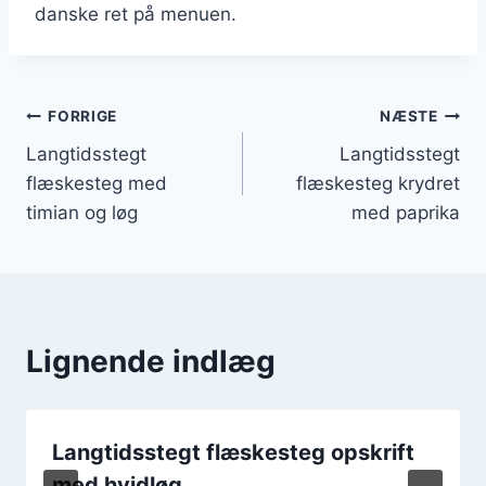
danske ret på menuen.
Indlægsnavigation
FORRIGE
NÆSTE
Langtidsstegt
Langtidsstegt
flæskesteg med
flæskesteg krydret
timian og løg
med paprika
Lignende indlæg
Langtidsstegt flæskesteg opskrift
med hvidløg