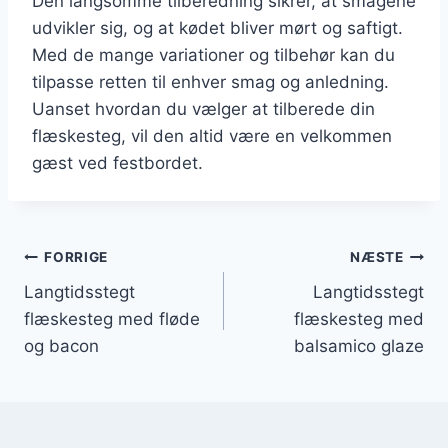
Den langsomme tilberedning sikrer, at smagene
udvikler sig, og at kødet bliver mørt og saftigt.
Med de mange variationer og tilbehør kan du
tilpasse retten til enhver smag og anledning.
Uanset hvordan du vælger at tilberede din
flæskesteg, vil den altid være en velkommen
gæst ved festbordet.
Indlægsnavigation
FORRIGE
NÆSTE
Langtidsstegt
Langtidsstegt
flæskesteg med fløde
flæskesteg med
og bacon
balsamico glaze