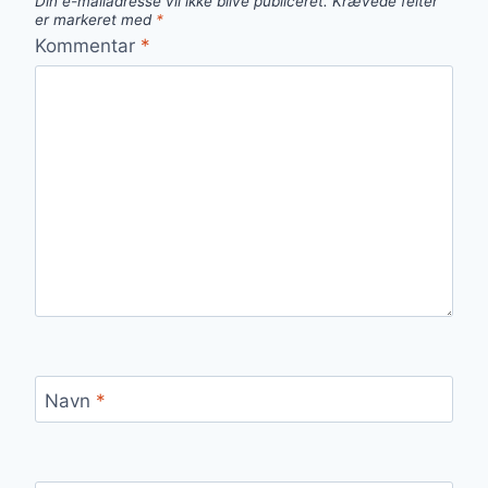
Din e-mailadresse vil ikke blive publiceret.
Krævede felter
er markeret med
*
Kommentar
*
Navn
*