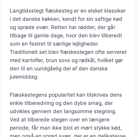
Langtidsstegt flæskesteg er en elsket klassiker
i det danske køkken, kendt for sin saftige kød
og sprøde svær. Retten har rødder, der går
tilbage til gamle dage, hvor den blev tilberedt
som en festret til særlige lejligheder.
Traditionelt set blev flæskestegen ofte serveret
med kartofler, brun sovs og rødkål, hvilket gør
den til en uundgåelig del af den danske
julemiddag.
Flæskestegens popularitet kan tilskrives dens
enkle tilberedning og den dybe smag, der
udvikles gennem den langsomme stegning.
Ved at tilberede stegen over en længere
periode, får man ikke blot et mørt stykke kød,
men også en sprød svær, der er en delikatesse